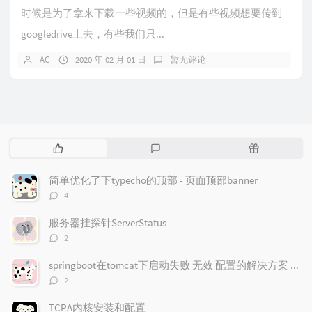
时候是为了拿来下载一些视频的，但是有些视频想要传到
googledrive上去，有些我们只...
AC
2020 年 02 月 01 日
暂无评论
热
最
随
门
新
机
文
评
文
简单优化了下typecho的顶部 - 页面顶部banner
章
论
章
评
4
论
数：
服务器挂探针ServerStatus
评
2
论
数：
springboot在tomcat下启动失败 无效 配置的解决方案 无法启动
评
2
论
数：
TCPA内核安装和配置