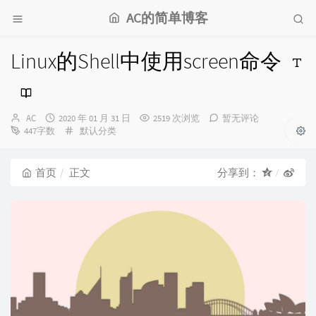
AC的简单博客
Linux的Shell中使用screen命令
博
发
AC
2020 年 01 月 31 日
2519 次浏览
暂无评论
主：
布
分
447字数
默认分类
时
类：
间：
首页
正文
分享到：