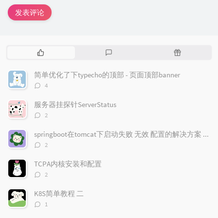
发表评论
热
最
随
门
新
机
文
评
文
简单优化了下typecho的顶部 - 页面顶部banner
章
论
章
评
4
论
数：
服务器挂探针ServerStatus
评
2
论
数：
springboot在tomcat下启动失败 无效 配置的解决方案 无法启动
评
2
论
数：
TCPA内核安装和配置
评
2
论
数：
K8S简单教程 二
评
1
论